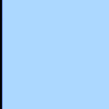
返回遊戲介紹