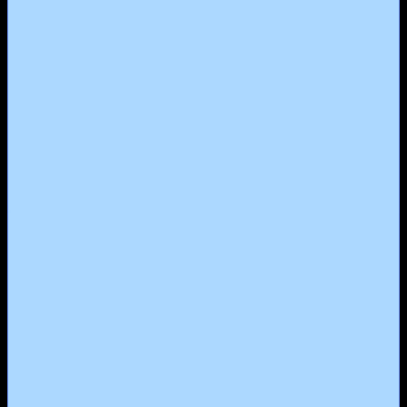
返回遊戲介紹