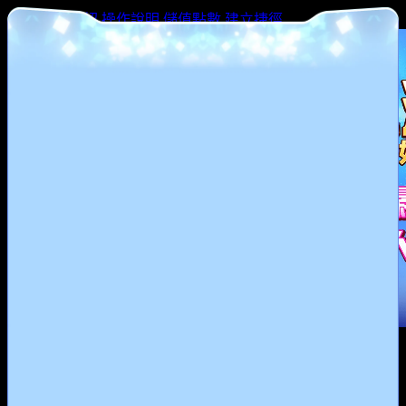
首頁
遊戲介紹
操作說明
儲值點數
建立捷徑