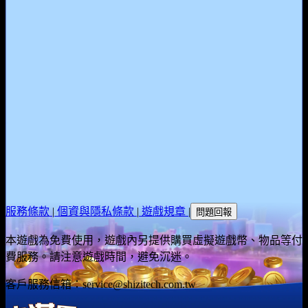
服務條款
|
個資與隱私條款
|
遊戲規章
|
問題回報
本遊戲為免費使用，遊戲內另提供購買虛擬遊戲幣、物品等付
費服務。請注意遊戲時間，避免沉迷。
客戶服務信箱：service@shizitech.com.tw