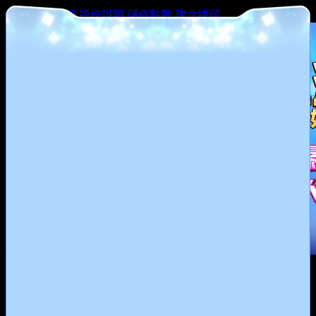
首頁
遊戲介紹
操作說明
儲值點數
建立捷徑