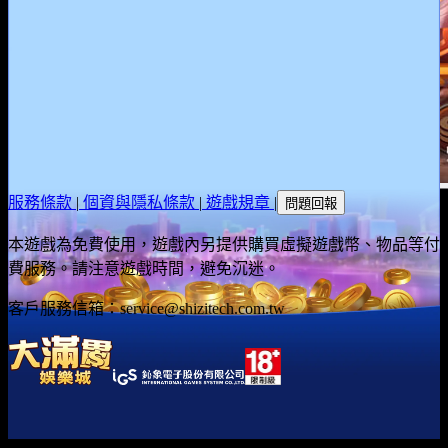
服務條款
|
個資與隱私條款
|
遊戲規章
|
問題回報
本遊戲為免費使用，遊戲內另提供購買虛擬遊戲幣、物品等付
費服務。請注意遊戲時間，避免沉迷。
客戶服務信箱：service@shizitech.com.tw