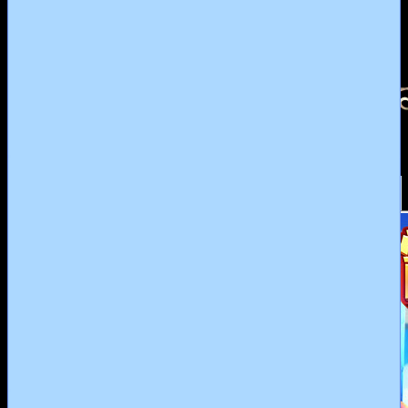
◆
雷神怒吼響起！倍率飆破萬倍！
◆
乘倍累積再累積！不停加局爆大獎 !
最大賠率
最小押注
最大押注
100
30,000
萬倍以上