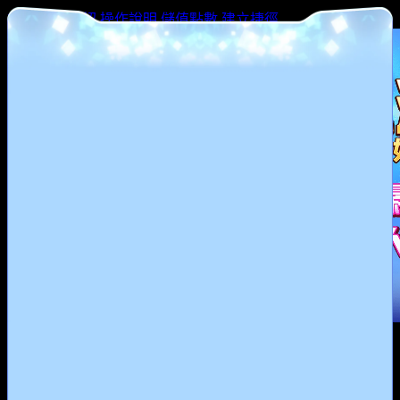
首頁
遊戲介紹
操作說明
儲值點數
建立捷徑