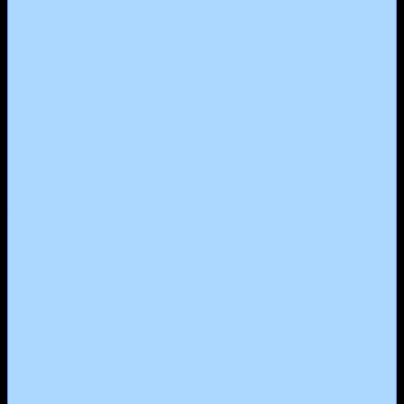
返回遊戲介紹