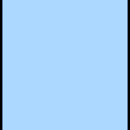
返回遊戲介紹