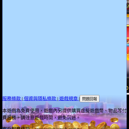
服務條款
|
個資與隱私條款
|
遊戲規章
|
問題回報
本遊戲為免費使用，遊戲內另提供購買虛擬遊戲幣、物品等付
費服務。請注意遊戲時間，避免沉迷。