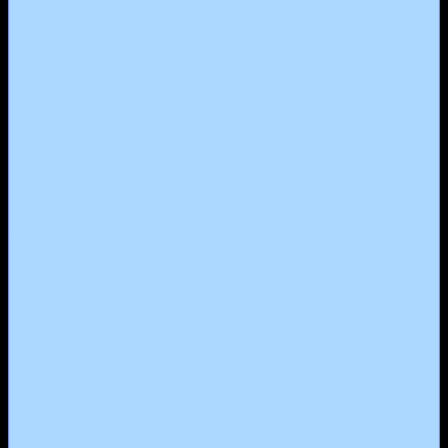
返回遊戲介紹