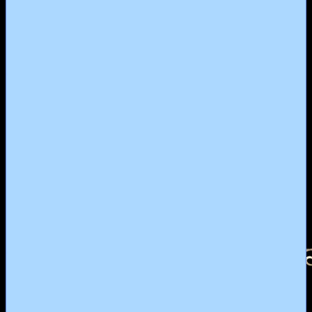
◆
經典魔龍來襲！召你進入命運試煉！